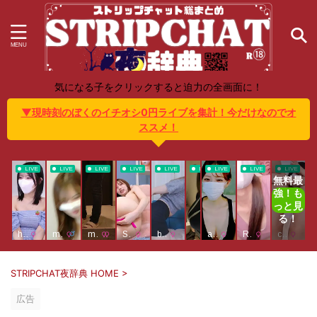
気になる子をクリックすると迫力の全画面に！
▼現時刻のぼくのイチオシ0円ライブを集計！今だけなのでオ
ススメ！
STRIPCHAT夜辞典 HOME
>
広告